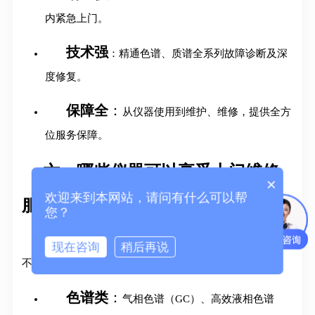
内紧急上门
。
技术强
：精通色谱、质谱全系列故障诊断及深
度修复
。
保障全
：
从仪器使用到维护、维修，提供全方
位服务保障。
六、哪些仪器可以享受上门维修
×
欢迎来到本网站，请问有什么可以帮
服务？
您？
泰智技术上门维修服务覆盖主流品牌与品类
，包括但
现在咨询
稍后再说
不限于：
色谱类
：
气相色谱（GC）、高效液相色谱