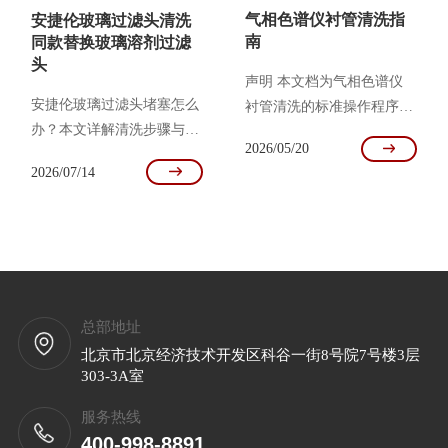
占比达56.6%，对实验室检
气相色谱仪衬管清洗指
安捷伦玻璃过滤头清洗
测能力提出了更高要求。
南
同款替换玻璃溶剂过滤
一、检测标准与技术路线
头
配套检测体系以GC-MS/MS
声明 本文档为气相色谱仪
和LC-MS/MS两条技术路线
安捷伦玻璃过滤头堵塞怎么
衬管清洗的标准操作程序，
为核心，二者检测对象极
办？本文详解清洗步骤与注
所有技术描述均为实验室常
2026/05/20
性、基质适配性高度互补，
意事项，并附同款替换滤头
规方法，操作者须遵守所在
2026/07/14
目标物重叠度低，单一平台
规格，助您快速解决液相色
单位安全规定及环保法规。
无法完成全项目筛查定量，
谱仪压力问题。
适用对象：气相色谱仪
是合规实验室的双
（GC）操作与维护人员 适
用范围：玻璃衬管、金属衬
管（不锈钢）、玻璃棉填充
衬管 1 污染物分类与清洗
总部地址
策略总览 污染物类型 典型
北京市北京经济技术开发区科谷一街8号院7号楼3层
来源 推荐清洗方法 是否需
303-3A室
更换衬管 高沸点有机物
（油状） 油脂、增塑剂 有
服务热线
机溶剂超声（甲醇/丙酮或
400-998-8891