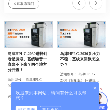
立即联系我们
岛津HPLC-2030进样针
岛津HPLC-2030泵压力
老是漏液、基线噪音一
不稳，基线来回飘怎么
直降不下来？两个地方
办？
分开查！
适用型号： 岛津HPLC-
适用型号： 岛津HPLC-
2030（标配版） 问题现
2030（标配版） 问题现
×
象： 泵压力不稳，基线跟
2026/08/04
象： 最近做样遇到了两类
欢迎来到本网站，请问有什么可以帮
着上下飘，根本没法进样。
2026/08/04
您？
问题，有时单独出现，偶尔
排除了流动相没脱气、管路
同时发生。一是进样针周围
有气泡之后，问题还在。
现在咨询
稍后再说