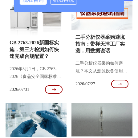
有肉眼可见的液体渗出，走
原因分析： 大概率不是泵
完序列算一下峰面积，RSD
坏了，是单向阀被污染了。
值超过5%，进样重复性完
含盐流动相或没滤干净的杂
全没法接受。二是检测器的
质，阀门关不严，压力就来
基线噪音明显比以前大，信
回跳动。 解决步骤： 基础
二手分析仪器采购避坑
号上叠加了细密的毛刺，低
检查：确认流动相已脱气，
GB 2763-2026新国标实
指南：带样天津工厂实
浓度定量不准。 原因分析
吸滤头和管路无气泡。 拆
施，第三方检测如何快
测，用数据说话
与处理经验： 漏液——密
阀超声： 停泵卸压，拆下
速完成合规配置？
封圈老化是原因之一 排查
泵头的入口和出口单向阀
二手分析仪器采购如何避
2026年3月1日，GB 2763-
的时候先去堵针的可能性，
（记住方向）。 放烧杯里
坑？本文从溯源设备使用历
2026《食品安全国家标准
用洗针程序走了几个循环，
加HPLC级甲醇（若此前用
史、现场性能实测、核算耗
2026/07/27
食品中农药最大残留限量》
针头没有堵塞的迹象。又把
缓冲盐，先用纯水超声，再
材隐性成本三个维度，提供
2026/07/31
正式实施。新标准覆盖585
洗针流速从原来的数值调低
用甲醇）。 超声清洗 15-20
专业的二手液相色谱、质谱
种农药、10749项限量（新
了一半，漏液有所缓解但没
分钟，
等仪器评估指南。带样天津
增370项、修订23项），全
彻底
工厂实测，用真实数据帮助
面覆盖我国批准使用的农药
判断设备价值，规避采购风
品种和主要植物源性农产
险。
品。其中蔬菜水果相关限量