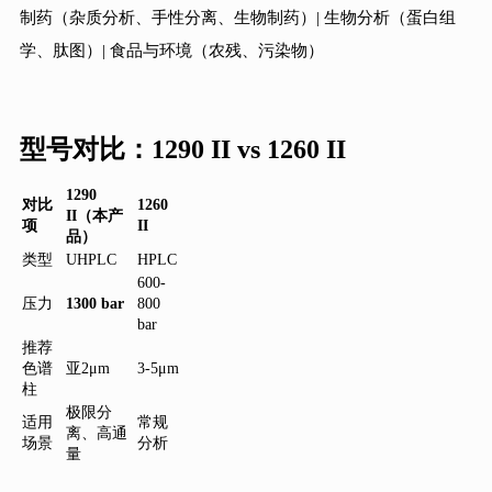
制药（杂质分析、手性分离、生物制药）| 生物分析（蛋白组
学、肽图）| 食品与环境（农残、污染物）
型号对比：1290 II vs 1260 II
1290
对比
1260
II（本产
项
II
品）
类型
UHPLC
HPLC
600-
压力
1300 bar
800
bar
推荐
色谱
亚2μm
3-5μm
柱
极限分
适用
常规
离、高通
场景
分析
量