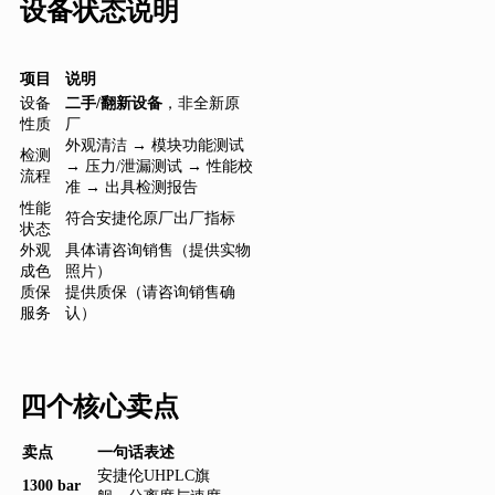
设备状态说明
项目
说明
设备
二手/翻新设备
，非全新原
性质
厂
外观清洁 → 模块功能测试
检测
→ 压力/泄漏测试 → 性能校
流程
准 → 出具检测报告
性能
符合安捷伦原厂出厂指标
状态
外观
具体请咨询销售（提供实物
成色
照片）
质保
提供质保（请咨询销售确
服务
认）
四个核心卖点
卖点
一句话表述
安捷伦UHPLC旗
1300 bar