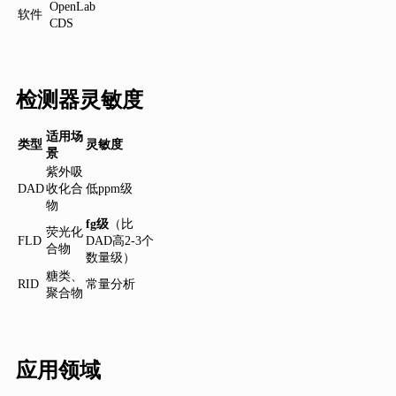
OpenLab
软件
CDS
检测器灵敏度
适用场
类型
灵敏度
景
紫外吸
DAD
收化合
低ppm级
物
fg级
（比
荧光化
FLD
DAD高2-3个
合物
数量级）
糖类、
RID
常量分析
聚合物
应用领域