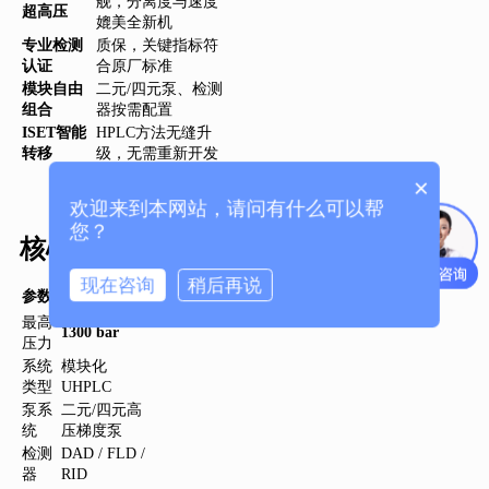
舰，分离度与速度
超高压
媲美全新机
专业检测
质保，关键指标符
认证
合原厂标准
模块自由
二元/四元泵、检测
组合
器按需配置
ISET智能
HPLC方法无缝升
转移
级，无需重新开发
×
欢迎来到本网站，请问有什么可以帮
您？
核心参数
现在咨询
稍后再说
参数
指标
最高
1300 bar
压力
系统
模块化
类型
UHPLC
泵系
二元/四元高
统
压梯度泵
检测
DAD / FLD /
器
RID