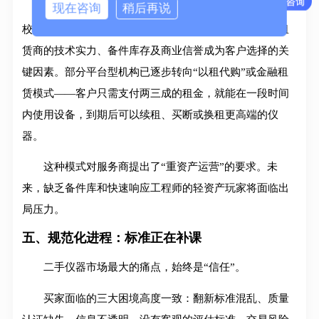
现在咨询
稍后再说
租赁服务并非简单的“把设备借出去”，它涉及安装、
校准、定期维护及故障响应等一系列专业服务。因此，租
赁商的技术实力、备件库存及商业信誉成为客户选择的关
键因素。部分平台型机构已逐步转向“以租代购”或金融租
赁模式——客户只需支付两三成的租金，就能在一段时间
内使用设备，到期后可以续租、买断或换租更高端的仪
器。
这种模式对服务商提出了“重资产运营”的要求。未
来，缺乏备件库和快速响应工程师的轻资产玩家将面临出
局压力。
五、规范化进程：标准正在补课
二手仪器市场最大的痛点，始终是“信任”。
买家面临的三大困境高度一致：翻新标准混乱、质量