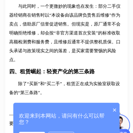
与此同时，一个更微妙的现象也在发生：部分二手仪
器经销商在销售时以“本设备由该品牌负责售后维修”作为
卖点，借助原厂信誉促进销售。但现实是，原厂通常不会
明确拒绝维修，却会按“非官方渠道首次安装”的标准收取
高额检测费和服务费，且维修后通常不提供整机质保。口
头承诺与政策现实之间的落差，是买家需要警惕的风险
点。
四、租赁崛起：轻资产化的第三条路
除了“买新”和“买二手”，租赁正在成为实验室获取设
备的“第三条路”。
租赁需求的增长主要来自两个场景：
紧急项目需求
×
——新机交货期长，用户等不及；
短期试水需求
——不需
欢迎来到本网站，请问有什么可以帮
您？
要长期持有设备，租赁可降低资金占用风险。