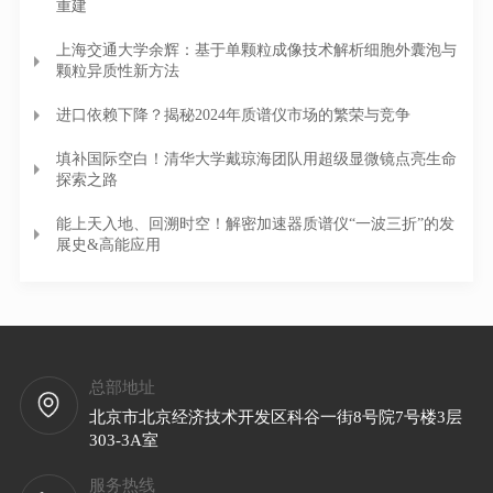
重建
上海交通大学余辉：基于单颗粒成像技术解析细胞外囊泡与
颗粒异质性新方法
进口依赖下降？揭秘2024年质谱仪市场的繁荣与竞争
填补国际空白！清华大学戴琼海团队用超级显微镜点亮生命
探索之路
能上天入地、回溯时空！解密加速器质谱仪“一波三折”的发
展史&高能应用
总部地址
北京市北京经济技术开发区科谷一街8号院7号楼3层
303-3A室
服务热线